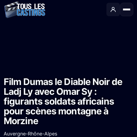
Accueil
›
Castings
›
Long-métrage
›
Film Dumas le Diable Noir de Ladj Ly avec Omar Sy : figurants soldats africains pour scènes montagne à Morzine
Film Dumas le Diable Noir de
Ladj Ly avec Omar Sy :
figurants soldats africains
pour scènes montagne à
Morzine
Auvergne-Rhône-Alpes