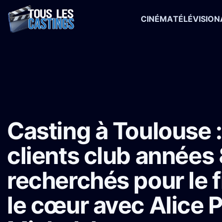
CINÉMA
TÉLÉVISION
Accueil
›
Castings
›
Long-métrage
›
Casting à Toulouse : Figurants
Casting à Toulouse :
clients club années
recherchés pour le f
le cœur avec Alice P