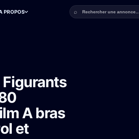
Rechercher une annonce
⌕
A PROPOS
 clients club années 80 recherchés pour le film A bras le cœur avec Alic
 Figurants
 80
ilm A bras
ol et