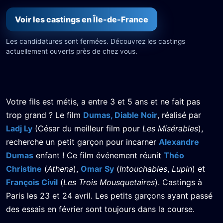
Voir les castings en Île-de-France
Les candidatures sont fermées. Découvrez les castings
actuellement ouverts près de chez vous.
Votre fils est métis, a entre 3 et 5 ans et ne fait pas
trop grand ? Le film
Dumas, Diable Noir
, réalisé par
Ladj Ly
(César du meilleur film pour
Les Misérables
),
recherche un petit garçon pour incarner
Alexandre
Dumas
enfant ! Ce film événement réunit
Théo
Christine
(
Athena
),
Omar Sy
(
Intouchables
,
Lupin
) et
François Civil
(
Les Trois Mousquetaires
). Castings à
Paris les 23 et 24 avril. Les petits garçons ayant passé
des essais en février sont toujours dans la course.