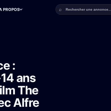
Rechercher une annonce
⌕
A PROPOS
ants enfants 5-14 ans recherchés pour le film The Thing That Hurts ave
e :
-14 ans
film The
ec Alfre