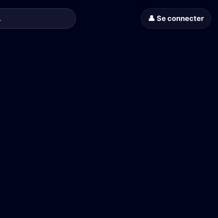
👤 Se connecter
c Alfre Woodard