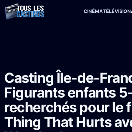
CINÉMA
TÉLÉVISION
Accueil
›
Castings
›
Long-métrage
›
Casting Île-de-France : Figur
Casting Île-de-Franc
Figurants enfants 5
recherchés pour le 
Thing That Hurts av