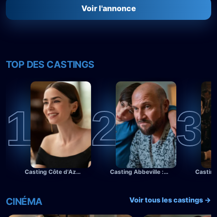
Voir l'annonce
TOP DES CASTINGS
1
2
3
Casting Côte d'Azur : figurants lookés de 18 à 60 ans pour Emily in Paris avec Lily Collins
Casting Abbeville : figurants de 16 à 90 ans pour un film avec François Damiens
CINÉMA
Voir tous les castings →