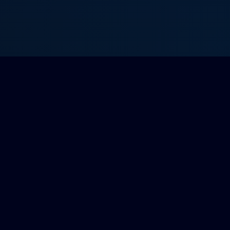
LÉGAL
Mentions légales
CGU
CGV
Politique de confidentialité
Signaler un contenu
nonces peuvent être mises en avant selon des critères automatisés.
Transparence algorithmique (Art. 14 CGU)