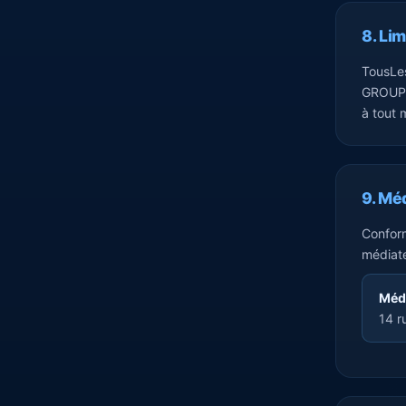
8. Lim
TousLes
GROUP n
à tout
9. Mé
Conform
médiate
Médi
14 r