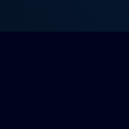
CASTINGS
PLATEFORME
Toutes les annonces
À propos
Cinéma
FAQ
Télévision
Intermittents
Contact
Se connecter
Créer un compte
Certaines an