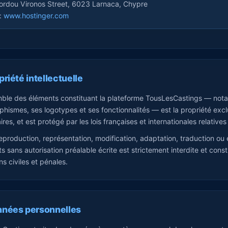
ordou Vironos Street, 6023 Larnaca, Chypre
 :
www.hostinger.com
priété intellectuelle
ble des éléments constituant la plateforme TousLesCastings — notam
phismes, ses logotypes et ses fonctionnalités — est la propriété 
res, et est protégé par les lois françaises et internationales relatives 
eproduction, représentation, modification, adaptation, traduction ou ex
s sans autorisation préalable écrite est strictement interdite et cons
ns civiles et pénales.
nnées personnelles