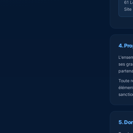
61 L
Site
4. Pro
L'ensem
ses gra
partenai
Toute r
élément
sanctio
5. Do