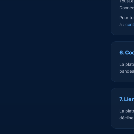
TousLes
Données
Pour to
à :
cont
6. Co
La plat
bandeau
7. Li
La plat
décline