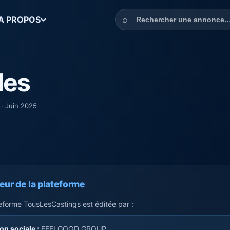
Rechercher une annonce
⌕
A PROPOS
les
 · Juin 2025
teur de la plateforme
eforme TousLesCastings est éditée par :
on sociale :
FEELGOOD GROUP