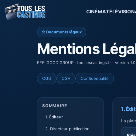
CINÉMA
TÉLÉVISION
⚖️ Documents légaux
Mentions Léga
FEELGOOD GROUP · touslescastings.fr · Version 1.0
CGU
CGV
Confidentialité
SOMMAIRE
1. Édi
1. Éditeur
La plat
2. Directeur publication
Rais