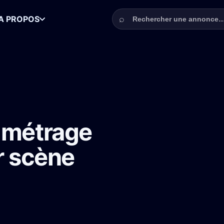
Rechercher une annonce
⌕
A PROPOS
on : figurants pour scène parc jeudi 13 février
g métrage
r scène