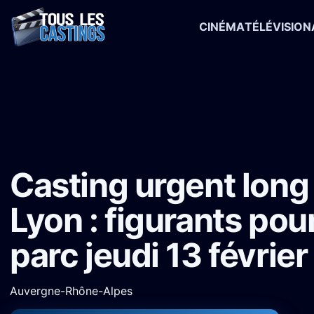
CINÉMA
TÉLÉVISION
Accueil
›
Castings
›
Long-métrage
›
Casting urgent long métrage Ly
Casting urgent lon
Lyon : figurants pou
parc jeudi 13 février
Auvergne-Rhône-Alpes