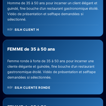
Homme de 35 à 50 ans pour incarner un client élégant et
guindé, fine bouche d’un restaurant gastronomique étoilé.
Vidéo de présentation et selftape demandées si
sélectionné.
SILH CLIENT H
RÉF :
FEMME de 35 à 50 ans
Femme ronde à forte de 35 à 50 ans pour incarner une
cliente élégante et guindée, fine bouche d’un restaurant
gastronomique étoilé. Vidéo de présentation et selftape
demandées si sélectionnée.
SILH CLIENTE RONDE
RÉF :