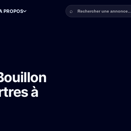
Rechercher une annonce
⌕
A PROPOS
éléfilm Meurtres à Bouillon
Bouillon
rtres à