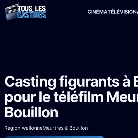
CINÉMA
TÉLÉVISION
Accueil
›
Castings
›
Téléfilm
›
Casting figurants à Bouillon pour le t
Casting figurants à 
pour le téléfilm Meu
Bouillon
Région wallonne
Meurtres à Bouillon