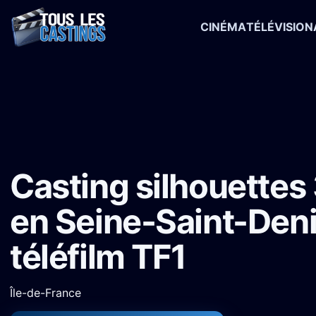
CINÉMA
TÉLÉVISION
Accueil
›
Castings
›
Téléfilm
›
Casting silhouettes 35-50 ans en Sei
Casting silhouettes
en Seine-Saint-Deni
téléfilm TF1
Île-de-France