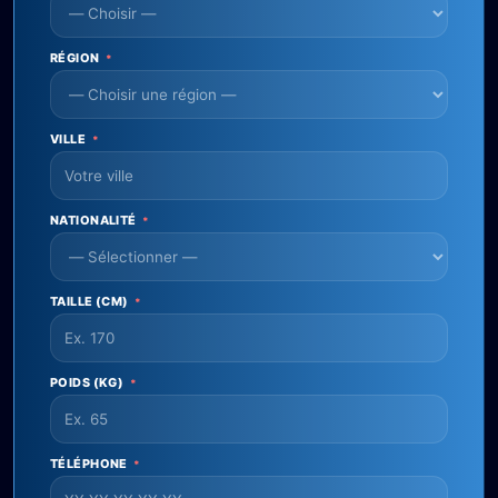
RÉGION
*
VILLE
*
NATIONALITÉ
*
TAILLE (CM)
*
POIDS (KG)
*
TÉLÉPHONE
*