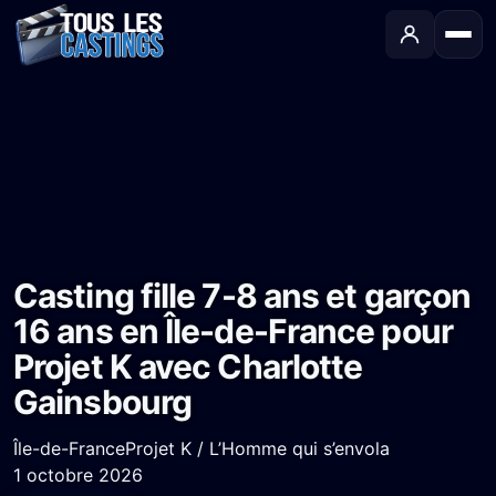
Accueil
›
Castings
›
Long-métrage
›
Casting fille 7-8 ans et garçon 16 ans en Île-de-France pour Projet K avec Charlotte Gainsbourg
Casting fille 7-8 ans et garçon
16 ans en Île-de-France pour
Projet K avec Charlotte
Gainsbourg
Île-de-France
Projet K / L’Homme qui s’envola
1 octobre 2026