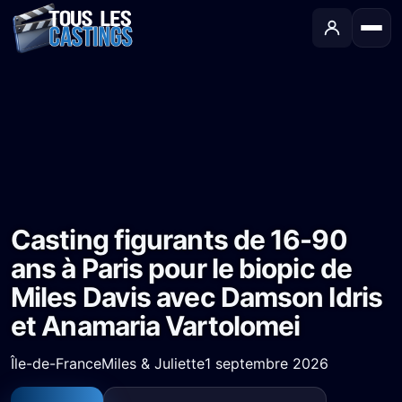
Accueil
›
Castings
›
Long-métrage
›
Casting figurants de 16-90 ans à Paris pour le biopic de Miles Davis avec Damson Idris et Anamaria Vartolomei
Casting figurants de 16-90
ans à Paris pour le biopic de
Miles Davis avec Damson Idris
et Anamaria Vartolomei
Île-de-France
Miles & Juliette
1 septembre 2026