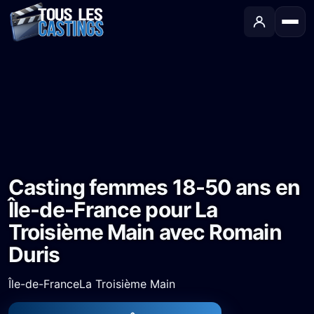
Accueil
›
Castings
›
Long-métrage
›
Casting femmes 18-50 ans en Île-de-France pour La Troisième Main avec Romain Duris
Casting femmes 18-50 ans en
Île-de-France pour La
Troisième Main avec Romain
Duris
Île-de-France
La Troisième Main