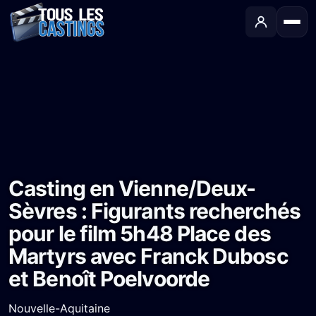
Accueil
›
Castings
›
Long-métrage
›
Casting en Vienne/Deux-Sèvres : Figurants recherchés pour le film 5h48 Place des Martyrs avec Franck Dubosc et Benoît Poelvoorde
Casting en Vienne/Deux-
Sèvres : Figurants recherchés
pour le film 5h48 Place des
Martyrs avec Franck Dubosc
et Benoît Poelvoorde
Nouvelle-Aquitaine