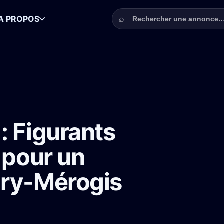
Rechercher une annonce
⌕
A PROPOS
s détenus et visiteurs pour un long-métrage à Fleury-Mérogis
: Figurants
 pour un
ury-Mérogis