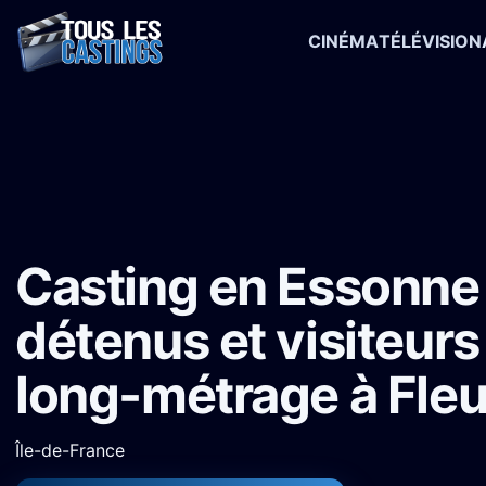
CINÉMA
TÉLÉVISION
Accueil
›
Castings
›
Long-métrage
›
Casting en Essonne : Figurant
Casting en Essonne 
détenus et visiteurs
long-métrage à Fle
Île-de-France