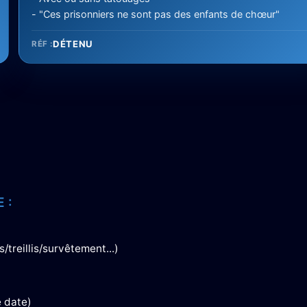
- "Ces prisonniers ne sont pas des enfants de chœur"
DÉTENU
RÉF :
 :
/treillis/survêtement...)
e date)