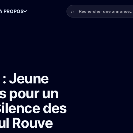
Rechercher une annonce
⌕
A PROPOS
omme de 16-22 ans pour un rôle dans le film Le Silence des Dieux avec
 : Jeune
s pour un
Silence des
ul Rouve