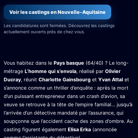
Voir les castings en Nouvelle-Aquitaine
Les candidatures sont fermées. Découvrez les castings
actuellement ouverts près de chez vous.
Vous habitez dans le
Pays basque
(64/40) ? Le long-
métrage
L’homme qui s’envola
, réalisé par
Olivier
Ducray
, réunit
Charlotte Gainsbourg
et
Yvan Attal
et
s’annonce comme un thriller d’enquête : après la mort
d’un puissant entrepreneur dans un crash d’avion, sa
veuve se retrouve à la tête de l’empire familial… jusqu’à
l’arrivée d’un détective mandaté par l’assurance, qui
soupçonne que l’accident cache des zones d’ombre. Au
casting figurent également
Elisa Erka
(annoncée
comme l’assistante du détective).