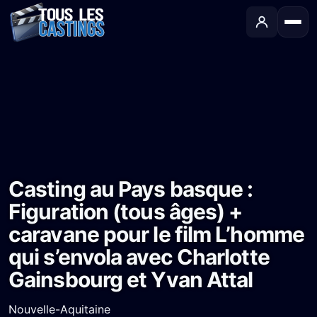
Accueil
›
Castings
›
Long-métrage
›
Casting au Pays basque : Figuration (tous âges) + caravane pour le film L’homme qui s’envola avec Charlotte Gainsbourg et Yvan Attal
Casting au Pays basque :
Figuration (tous âges) +
caravane pour le film L’homme
qui s’envola avec Charlotte
Gainsbourg et Yvan Attal
Nouvelle-Aquitaine