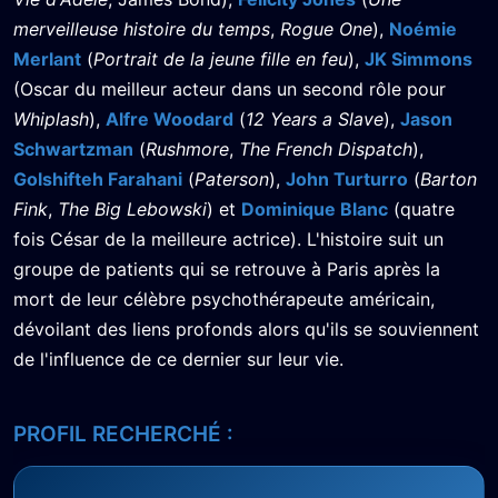
merveilleuse histoire du temps
,
Rogue One
),
Noémie
Merlant
(
Portrait de la jeune fille en feu
),
JK Simmons
(Oscar du meilleur acteur dans un second rôle pour
Whiplash
),
Alfre Woodard
(
12 Years a Slave
),
Jason
Schwartzman
(
Rushmore
,
The French Dispatch
),
Golshifteh Farahani
(
Paterson
),
John Turturro
(
Barton
Fink
,
The Big Lebowski
) et
Dominique Blanc
(quatre
fois César de la meilleure actrice). L'histoire suit un
groupe de patients qui se retrouve à Paris après la
mort de leur célèbre psychothérapeute américain,
dévoilant des liens profonds alors qu'ils se souviennent
de l'influence de ce dernier sur leur vie.
PROFIL RECHERCHÉ :