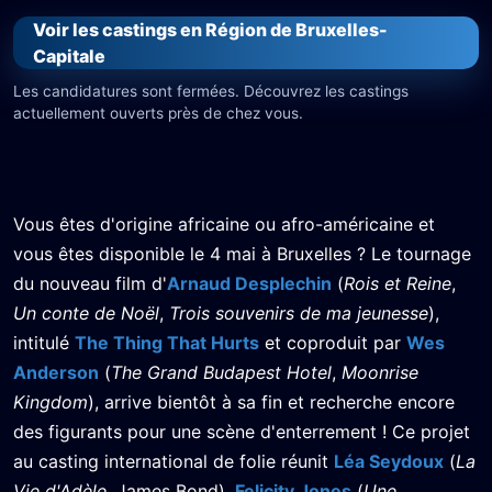
Voir les castings en Région de Bruxelles-
Capitale
Les candidatures sont fermées. Découvrez les castings
actuellement ouverts près de chez vous.
Vous êtes d'origine africaine ou afro-américaine et
vous êtes disponible le 4 mai à Bruxelles ? Le tournage
du nouveau film d'
Arnaud Desplechin
(
Rois et Reine
,
Un conte de Noël
,
Trois souvenirs de ma jeunesse
),
intitulé
The Thing That Hurts
et coproduit par
Wes
Anderson
(
The Grand Budapest Hotel
,
Moonrise
Kingdom
), arrive bientôt à sa fin et recherche encore
des figurants pour une scène d'enterrement ! Ce projet
au casting international de folie réunit
Léa Seydoux
(
La
Vie d'Adèle
, James Bond),
Felicity Jones
(
Une