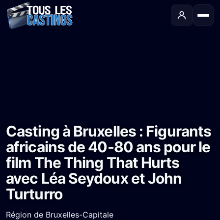
Accueil
›
Castings
›
Long-métrage
›
Casting à Bruxelles : Figurants africains de 40-80 ans pour le film The Thing That Hurts avec Léa Seydoux et John Turturro
Casting à Bruxelles : Figurants
africains de 40-80 ans pour le
film The Thing That Hurts
avec Léa Seydoux et John
Turturro
Région de Bruxelles-Capitale