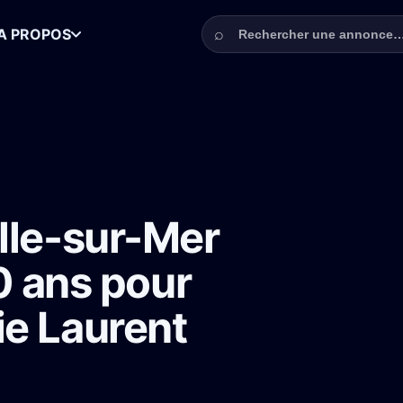
Rechercher une annonce
⌕
A PROPOS
gurants de 16 à 80 ans pour La Grande de Mélanie Laurent
lle-sur-Mer
80 ans pour
ie Laurent