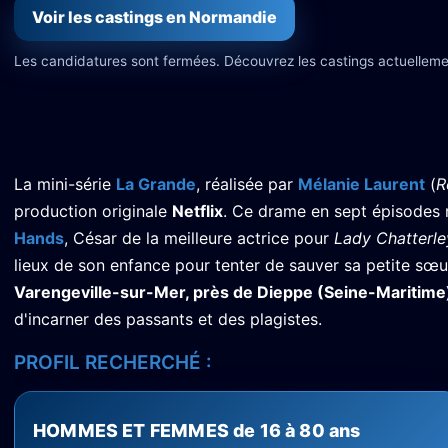
Voir les castings en Normandie
Les candidatures sont fermées. Découvrez les castings actuelleme
La mini-série
La Grande
, réalisée par
Mélanie Laurent
(
R
production originale
Netflix
. Ce drame en sept épisodes
Hands
, César de la meilleure actrice pour
Lady Chatterle
lieux de son enfance pour tenter de sauver sa petite sœu
Varengeville-sur-Mer, près de Dieppe (Seine-Maritime
d'incarner des passants et des plagistes.
PROFIL RECHERCHÉ :
HOMMES ET FEMMES de 16 à 80 ans