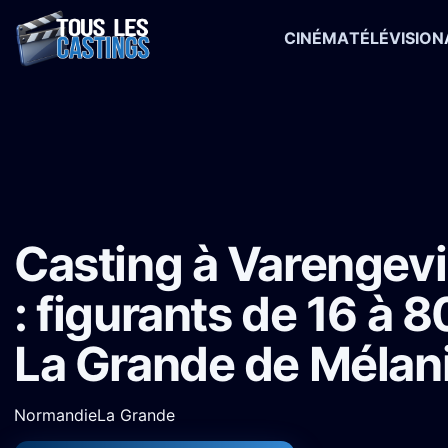
CINÉMA
TÉLÉVISION
Accueil
›
Castings
›
Série TV
›
Casting à Varengeville-sur-Mer : fi
Casting à Varengevi
: figurants de 16 à 
La Grande de Mélan
Normandie
La Grande