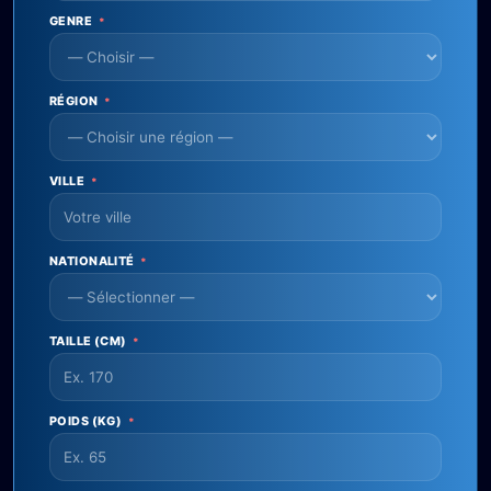
GENRE
*
RÉGION
*
VILLE
*
NATIONALITÉ
*
TAILLE (CM)
*
POIDS (KG)
*