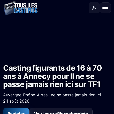
Accueil
›
Castings
›
Série TV
›
Casting figurants de 16 à 70 ans à Annecy pour Il ne se passe jamais rien ici sur TF1
Casting figurants de 16 à 70
ans à Annecy pour Il ne se
passe jamais rien ici sur TF1
Auvergne-Rhône-Alpes
Il ne se passe jamais rien ici
24 août 2026
Postuler
Voir les profils recherchés