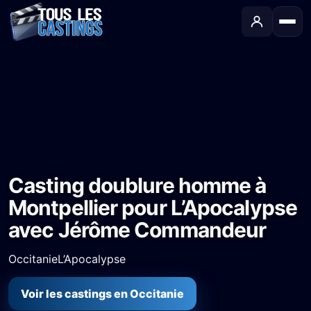
Accueil
›
Castings
›
Long-métrage
›
Casting doublure homme à Montpellier pour L’Apocalypse avec Jérôme Commandeur
Casting doublure homme à
Montpellier pour L’Apocalypse
avec Jérôme Commandeur
Occitanie
L’Apocalypse
Voir les castings en Occitanie