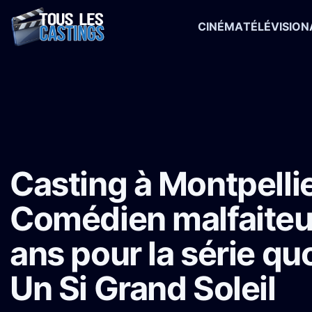
CINÉMA
TÉLÉVISION
Accueil
›
Castings
›
Série TV
›
Casting à Montpellier : Comédien mal
Casting à Montpellie
Comédien malfaiteu
ans pour la série qu
Un Si Grand Soleil