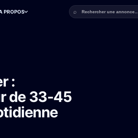
Rechercher une annonce
⌕
A PROPOS
faiteur de 33-45 ans pour la série quotidienne Un Si Grand Soleil
r :
r de 33-45
otidienne