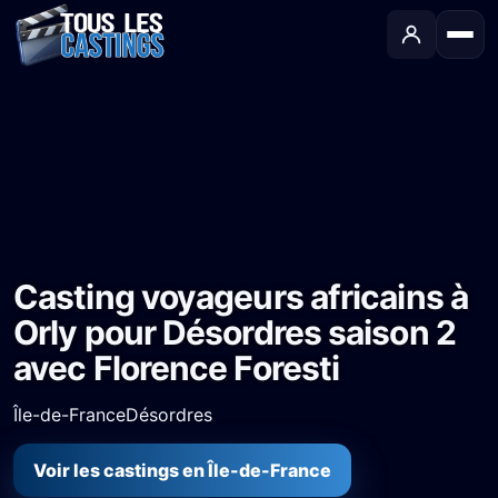
Accueil
›
Castings
›
Série TV
›
Casting voyageurs africains à Orly pour Désordres saison 2 avec Florence Foresti
Casting voyageurs africains à
Orly pour Désordres saison 2
avec Florence Foresti
Île-de-France
Désordres
Voir les castings en Île-de-France