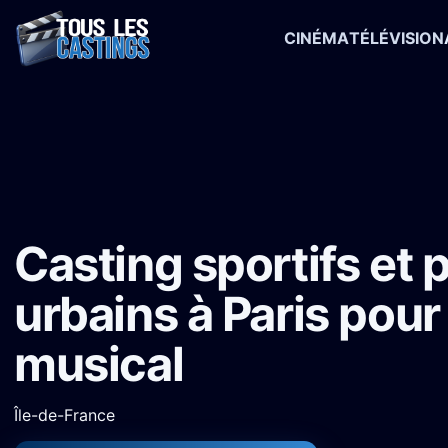
CINÉMA
TÉLÉVISION
Accueil
›
Castings
›
Clip musical
›
Casting sportifs et profils urbain
Casting sportifs et p
urbains à Paris pour 
musical
Île-de-France