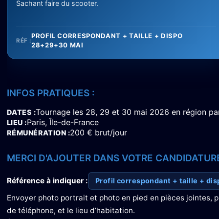
Sachant faire du scooter.
PROFIL CORRESPONDANT + TAILLE + DISPO
RÉF :
28+29+30 MAI
INFOS PRATIQUES :
Tournage les 28, 29 et 30 mai 2026 en région pa
DATES
Paris, Île-de-France
LIEU
200 € brut/jour
RÉMUNÉRATION
MERCI D'AJOUTER DANS VOTRE CANDIDATURE
Référence à indiquer :
Profil correspondant + taille + d
Envoyer photo portrait et photo en pied en pièces jointes, 
de téléphone, et le lieu d’habitation.