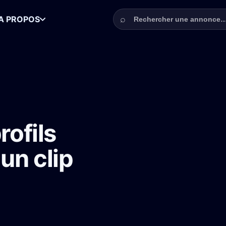
Rechercher une annonce
⌕
A PROPOS
s à Paris pour un clip musical
rofils
un clip