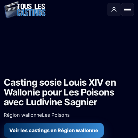
Accueil
›
Castings
›
Long-métrage
›
Casting sosie Louis XIV en Wallonie pour Les Poisons avec Ludivine Sagnier
Casting sosie Louis XIV en
Wallonie pour Les Poisons
avec Ludivine Sagnier
Région wallonne
Les Poisons
Voir les castings en Région wallonne