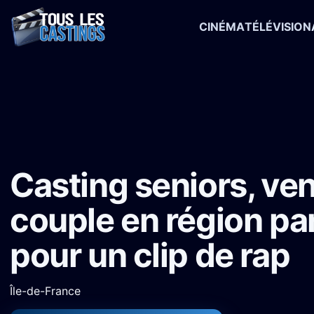
CINÉMA
TÉLÉVISION
Accueil
›
Castings
›
Clip musical
›
Casting seniors, vendeurs et cou
Casting seniors, ve
couple en région pa
pour un clip de rap
Île-de-France