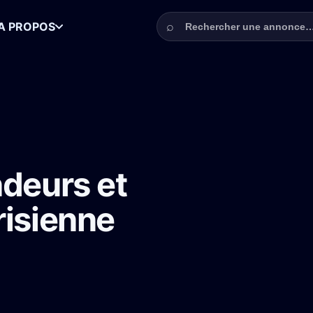
Rechercher une annonce
⌕
A PROPOS
ple en région parisienne pour un clip de rap
ndeurs et
risienne