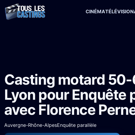
CINÉMA
TÉLÉVISION
Accueil
›
Castings
›
Série TV
›
Casting motard 50-65 ans à Lyon po
Casting motard 50-
Lyon pour Enquête p
avec Florence Perne
Auvergne-Rhône-Alpes
Enquête parallèle