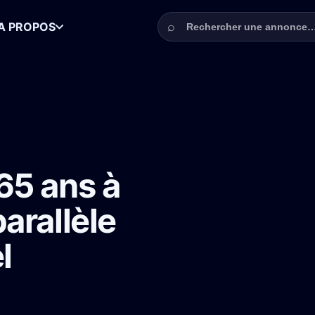
Rechercher une annonce
⌕
A PROPOS
ur Enquête parallèle avec Florence Pernel
65 ans à
arallèle
l