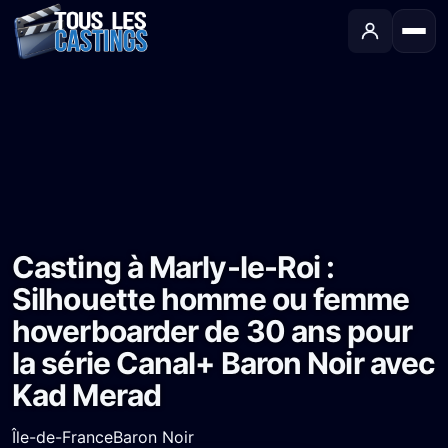
Accueil
›
Castings
›
Série TV
›
Casting à Marly-le-Roi : Silhouette homme ou femme hoverboarder de 30 ans pour la série Canal+ Baron Noir avec Kad Merad
Casting à Marly-le-Roi :
Silhouette homme ou femme
hoverboarder de 30 ans pour
la série Canal+ Baron Noir avec
Kad Merad
Île-de-France
Baron Noir