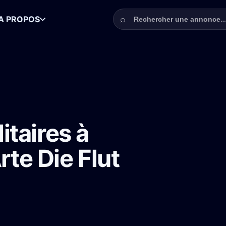
Rechercher une annonce
⌕
A PROPOS
ur la série Arte Die Flut
taires à
rte Die Flut