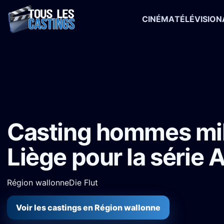
CINÉMA
TÉLÉVISION
Accueil
›
Castings
›
Série TV
›
Casting hommes militaires à Liège po
Casting hommes mili
Liège pour la série A
Région wallonne
Die Flut
Voir les castings en Région wallonne