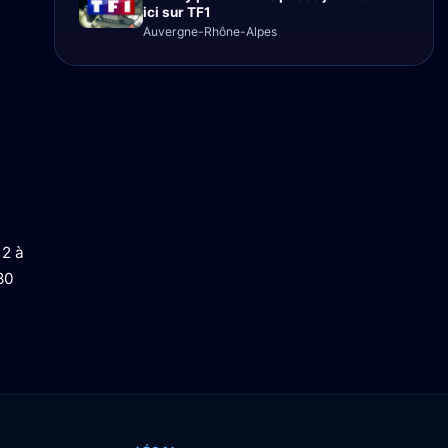
ici sur TF1
Auvergne-Rhône-Alpes
 2 à
80