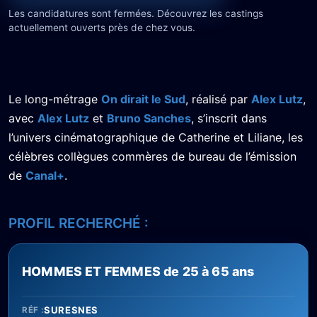
Les candidatures sont fermées. Découvrez les castings
actuellement ouverts près de chez vous.
Le long-métrage
On dirait le Sud
, réalisé par
Alex Lutz
,
avec
Alex Lutz
et
Bruno Sanches
, s’inscrit dans
l’univers cinématographique de Catherine et Liliane, les
célèbres collègues commères de bureau de l’émission
de
Canal+
.
PROFIL RECHERCHÉ :
HOMMES ET FEMMES de 25 à 65 ans
SURESNES
RÉF :