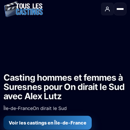
Accueil
›
Castings
›
Long-métrage
›
Casting hommes et femmes à Suresnes pour On dirait le Sud avec Alex Lutz
Casting hommes et femmes à
Suresnes pour On dirait le Sud
avec Alex Lutz
Île-de-France
On dirait le Sud
Voir les castings en Île-de-France