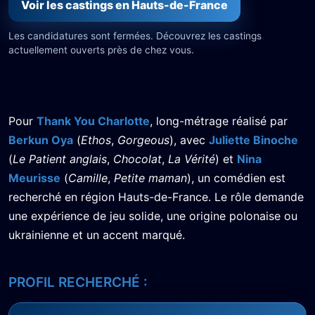
Voir les castings en Hauts-de-France
Les candidatures sont fermées. Découvrez les castings
actuellement ouverts près de chez vous.
Pour
Thank You Charlotte
, long-métrage réalisé par
Berkun Oya
(
Ethos
,
Gorgeous
), avec
Juliette Binoche
(
Le Patient anglais
,
Chocolat
,
La Vérité
) et
Nina
Meurisse
(
Camille
,
Petite maman
), un comédien est
recherché en région Hauts-de-France. Le rôle demande
une expérience de jeu solide, une origine polonaise ou
ukrainienne et un accent marqué.
PROFIL RECHERCHÉ :