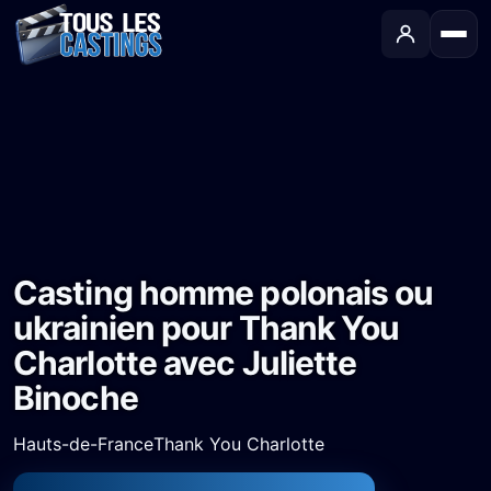
Accueil
›
Castings
›
Long-métrage
›
Casting homme polonais ou ukrainien pour Thank You Charlotte avec Juliette Binoche
Casting homme polonais ou
ukrainien pour Thank You
Charlotte avec Juliette
Binoche
Hauts-de-France
Thank You Charlotte