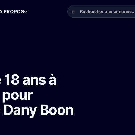
Rechercher une annonce
⌕
A PROPOS
ns à Dunkerque pour Johnny Biloute avec Dany Boon
 18 ans à
 pour
c Dany Boon