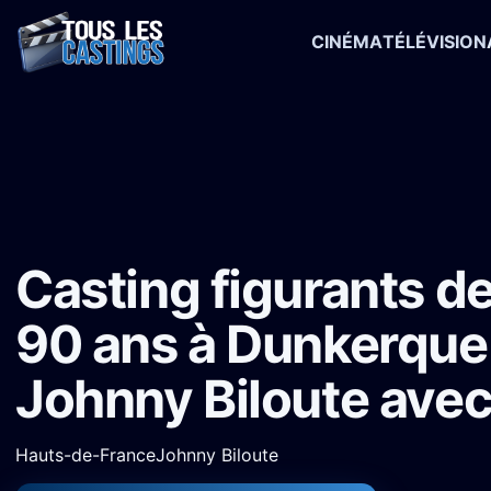
CINÉMA
TÉLÉVISION
Accueil
›
Castings
›
Série TV
›
Casting figurants de 18 ans à 90 a
Casting figurants de
90 ans à Dunkerque
Johnny Biloute ave
Hauts-de-France
Johnny Biloute