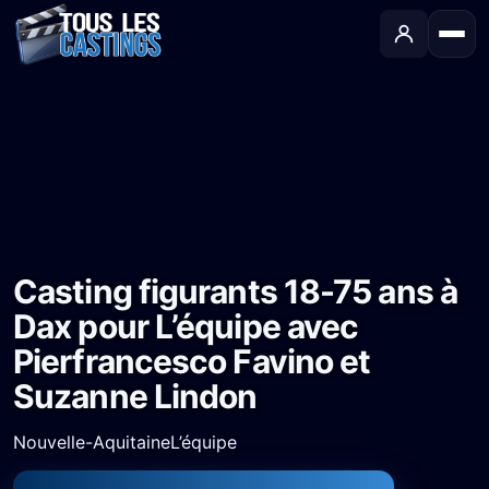
Accueil
›
Castings
›
Long-métrage
›
Casting figurants 18-75 ans à Dax pour L’équipe avec Pierfrancesco Favino et Suzanne Lindon
Casting figurants 18-75 ans à
Dax pour L’équipe avec
Pierfrancesco Favino et
Suzanne Lindon
Nouvelle-Aquitaine
L’équipe