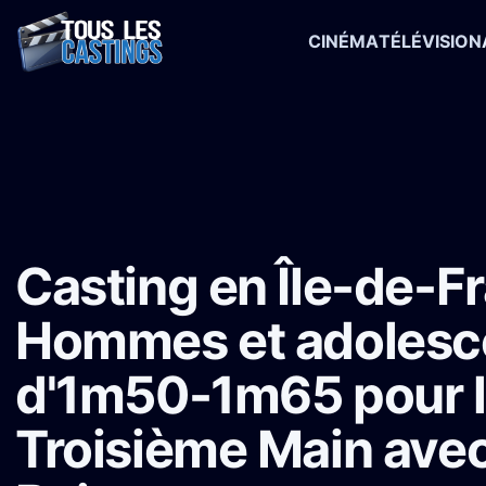
CINÉMA
TÉLÉVISION
Accueil
›
Castings
›
Long-métrage
›
Casting en Île-de-France : Ho
Casting en Île-de-Fr
Hommes et adolesc
d'1m50-1m65 pour le
Troisième Main ave