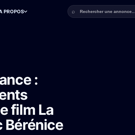
Rechercher une annonce
⌕
A PROPOS
mmes et adolescents d'1m50-1m65 pour le film La Troisième Main avec
ance :
ents
 film La
c Bérénice