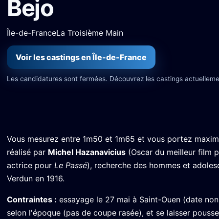
Bejo
Île-de-France
La Troisième Main
Voir les castings en Île-de-France
Les candidatures sont fermées. Découvrez les castings actuelleme
Vous mesurez entre 1m50 et 1m65 et vous portez maxim
réalisé par
Michel Hazanavicius
(Oscar du meilleur film 
actrice pour
Le Passé
), recherche des hommes et adolesc
Verdun en 1916.
Contraintes :
essayage le 27 mai à Saint-Ouen (date non
selon l'époque (pas de coupe rasée), et se laisser pouss