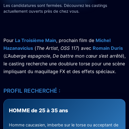
Les candidatures sont fermées. Découvrez les castings
actuellement ouverts près de chez vous.
Pour
La Troisième Main
, prochain film de
Michel
Hazanavicius
(
The Artist
,
OSS 117
) avec
Romain Duris
(
L’Auberge espagnole
,
De battre mon cœur s’est arrêté
),
le casting recherche une doublure torse pour une scène
impliquant du maquillage FX et des effets spéciaux.
PROFIL RECHERCHÉ :
HOMME de 25 à 35 ans
Homme caucasien, imberbe sur le torse ou acceptant de