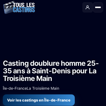
Accueil
›
Castings
›
Long-métrage
›
Casting doublure homme 25-35 ans à Saint-Denis pour La Troisième Main
Casting doublure homme 25-
35 ans à Saint-Denis pour La
Troisième Main
Île-de-France
La Troisième Main
Voir les castings en Île-de-France