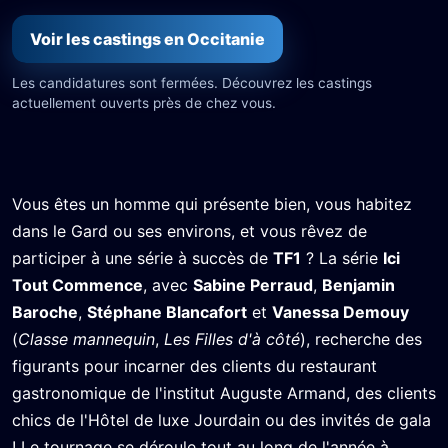
Voir les castings en Occitanie
Les candidatures sont fermées. Découvrez les castings
actuellement ouverts près de chez vous.
Vous êtes un homme qui présente bien, vous habitez
dans le Gard ou ses environs, et vous rêvez de
participer à une série à succès de
TF1
? La série
Ici
Tout Commence
, avec
Sabine Perraud
,
Benjamin
Baroche
,
Stéphane Blancafort
et
Vanessa Demouy
(
Classe mannequin
,
Les Filles d'à côté
), recherche des
figurants pour incarner des clients du restaurant
gastronomique de l'institut Auguste Armand, des clients
chics de l'Hôtel de luxe Jourdain ou des invités de gala
! Le tournage se déroule tout au long de l'année à