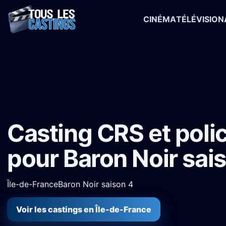
CINÉMA
TÉLÉVISION
Accueil
›
Castings
›
Série TV
›
Casting CRS et policiers à Paris pou
Casting CRS et polic
pour Baron Noir sai
Île-de-France
Baron Noir saison 4
Voir les castings en Île-de-France