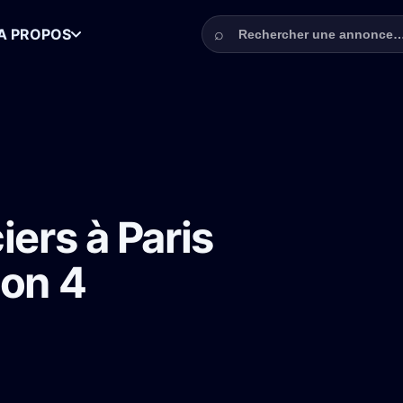
Rechercher une annonce
⌕
A PROPOS
r Baron Noir saison 4
iers à Paris
son 4