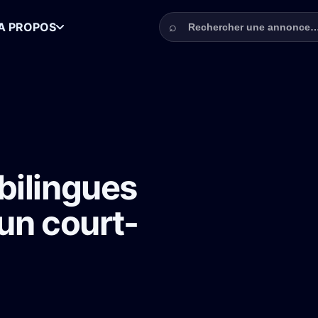
Rechercher une annonce
⌕
A PROPOS
anglais à Paris pour un court-métrage
bilingues
 un court-