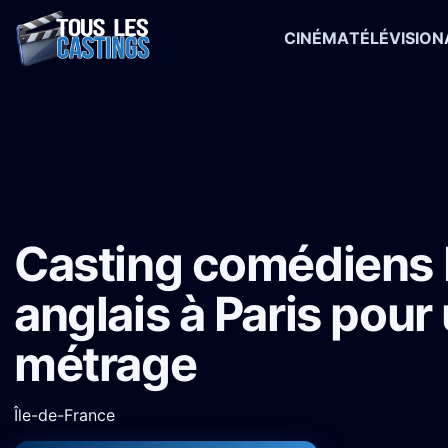
CINÉMA
TÉLÉVISION
Accueil
›
Castings
›
Court-métrage
›
Casting comédiens bilingues 
Casting comédiens 
anglais à Paris pour
métrage
Île-de-France