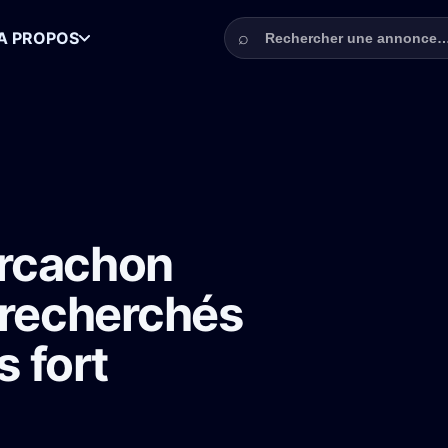
Rechercher une annonce
⌕
A PROPOS
 Figurants recherchés pour la série TF1 Plus fort qu’elle
Arcachon
 recherchés
s fort