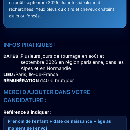
en août-septembre 2025. Jumelles idéalement
recherchées. Yeux bleus ou clairs et cheveux châtains
clairs ou foncés.
INFOS PRATIQUES :
Plusieurs jours de tournage en août et
DATES
septembre 2026 en région parisienne, dans les
Alpes et en Normandie
Paris, Île-de-France
LIEU
140 € brut/jour
RÉMUNÉRATION
MERCI D'AJOUTER DANS VOTRE
CANDIDATURE :
Référence à indiquer :
Prénom de l’enfant + date de naissance + âge au
moment de l’envoi