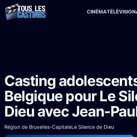
CINÉMA
TÉLÉVISION
Accueil
›
Castings
›
Long-métrage
›
Casting adolescents en Belgi
Casting adolescent
Belgique pour Le Si
Dieu avec Jean-Pau
Région de Bruxelles-Capitale
Le Silence de Dieu