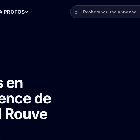
Rechercher une annonce
⌕
A PROPOS
que pour Le Silence de Dieu avec Jean-Paul Rouve
s en
lence de
l Rouve