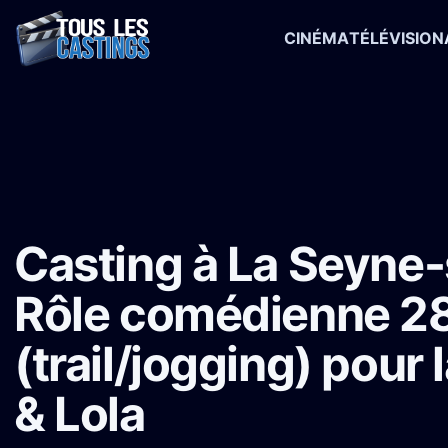
CINÉMA
TÉLÉVISION
Accueil
›
Castings
›
Série TV
›
Casting à La Seyne-sur-Mer : Rôle c
Casting à La Seyne-
Rôle comédienne 2
(trail/jogging) pour 
& Lola