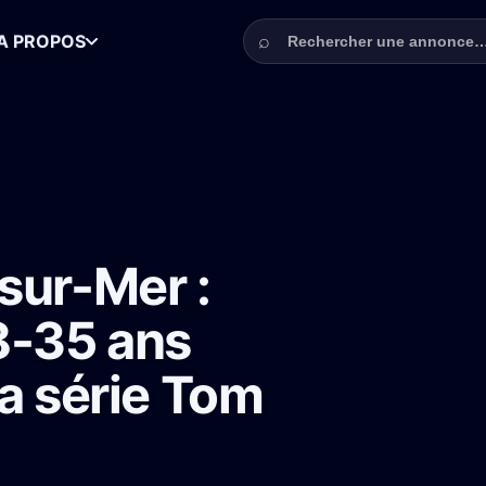
Rechercher une annonce
⌕
A PROPOS
omédienne 28-35 ans (trail/jogging) pour la série Tom & Lola
sur-Mer :
8-35 ans
la série Tom