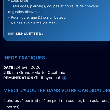
- Look stylé
- Tatouages, piercings, coupes et couleurs de cheveux
originales bienvenus
- Pour figurer une DJ sur un bateau
- Ne pas avoir le mal de mer
SILHOUETTE DJ
RÉF :
INFOS PRATIQUES :
24 avril 2026
DATE
La Grande-Motte, Occitanie
LIEU
Tarif syndical
RÉMUNÉRATION
?
MERCI D'AJOUTER DANS VOTRE CANDIDATURE
2 photos : 1 portrait et 1 en pied (en couleur, bien éclairé
lunettes)