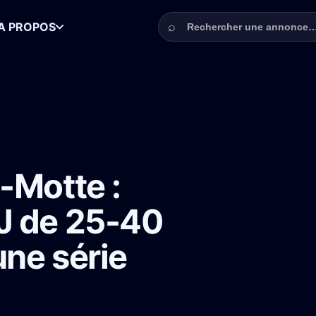
Rechercher une annonce
⌕
A PROPOS
ette femme DJ de 25-40 ans look stylé pour une série France TV
-Motte :
J de 25-40
une série