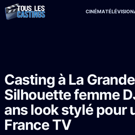
CINÉMA
TÉLÉVISION
Accueil
›
Castings
›
Série TV
›
Casting à La Grande-Motte : Silhou
Casting à La Grande
Silhouette femme D
ans look stylé pour 
France TV