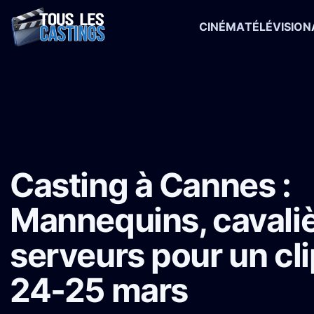
CINÉMA
TÉLÉVISION
Accueil
›
Castings
›
Publicité
›
Casting à Cannes : Mannequins, cava
Casting à Cannes :
Mannequins, cavaliè
serveurs pour un cli
24-25 mars