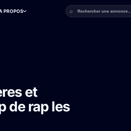
Rechercher une annonce
⌕
A PROPOS
lières et serveurs pour un clip de rap les 24-25 mars
res et
p de rap les