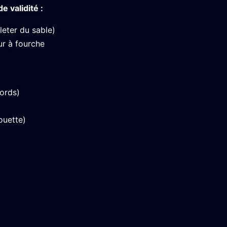
validité :
leter du sable)
ur à fourche
ords)
ouette)