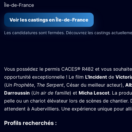
Île-de-France
Voir les castings en Île-de-France
Les candidatures sont fermées. Découvrez les castings actuelleme
Vous possédez le permis CACES® R482 et vous souhaitez
opportunité exceptionnelle ! Le film
L'Incident
de
Victor
(
Un Prophète
,
The Serpent
, César du meilleur acteur),
Al
Darroussin
(
Un air de famille
) et
Micha Lescot
. La produ
pelle ou un chariot élévateur lors de scènes de chantier.
attendent à Aubervilliers. Une expérience unique pour all
Profils recherchés :