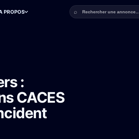
Rechercher une annonce
⌕
A PROPOS
ducteurs d'engins CACES R482 pour le film L'Incident avec Tahar Rahim
rs :
ins CACES
Incident