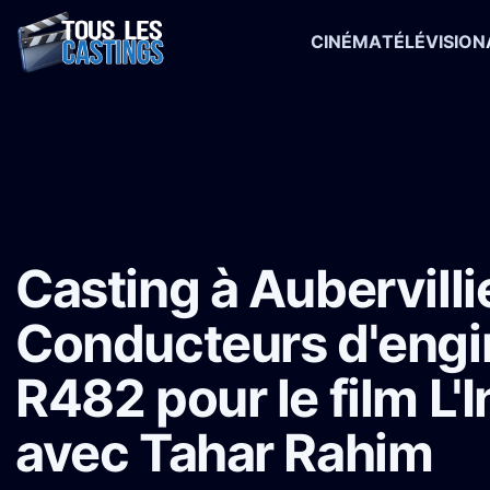
CINÉMA
TÉLÉVISION
Accueil
›
Castings
›
Long-métrage
›
Casting à Aubervilliers : Con
Casting à Aubervillie
Conducteurs d'eng
R482 pour le film L'
avec Tahar Rahim