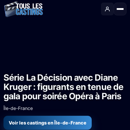
Accueil
›
Castings
›
Série TV
›
Série La Décision avec Diane Kruger : figurants en tenue de gala pour soirée Opéra à Paris
Série La Décision avec Diane
Kruger : figurants en tenue de
gala pour soirée Opéra à Paris
Île-de-France
Voir les castings en Île-de-France