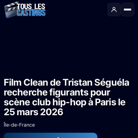
Accueil
›
Castings
›
Long-métrage
›
Film Clean de Tristan Séguéla recherche figurants pour scène club hip-hop à Paris le 25 mars 2026
Film Clean de Tristan Séguéla
recherche figurants pour
scène club hip-hop à Paris le
25 mars 2026
Île-de-France