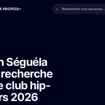
Rechercher une annonce
⌕
A PROPOS
avec Laurent Lafitte recherche figurants pour scène club hip-hop à Par
an Séguéla
e recherche
 club hip-
ars 2026