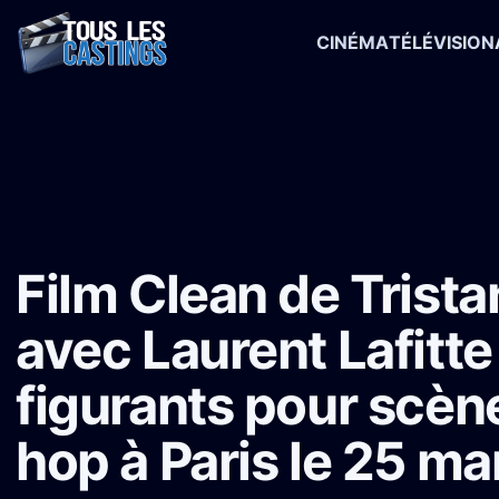
CINÉMA
TÉLÉVISION
Accueil
›
Castings
›
Long-métrage
›
Film Clean de Tristan Séguéla 
Film Clean de Trist
avec Laurent Lafitt
figurants pour scène
hop à Paris le 25 m