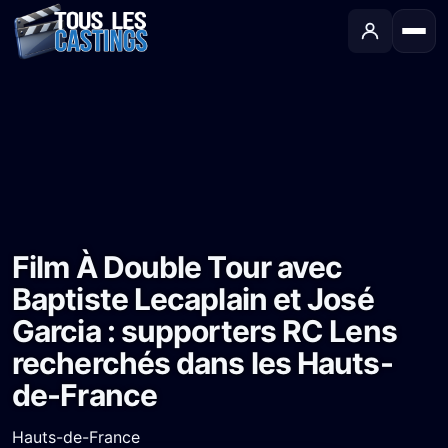
Accueil
›
Castings
›
Long-métrage
›
Film À Double Tour avec Baptiste Lecaplain et José Garcia : supporters RC Lens recherchés dans les Hauts-de-France
Film À Double Tour avec
Baptiste Lecaplain et José
Garcia : supporters RC Lens
recherchés dans les Hauts-
de-France
Hauts-de-France