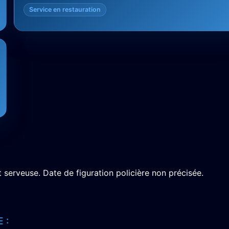
Service en restauration
t serveuse. Date de figuration policière non précisée.
 :