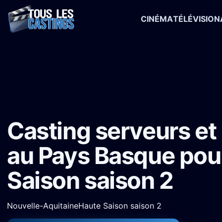
CINÉMA
TÉLÉVISION
Accueil
›
Castings
›
Série TV
›
Casting serveurs et policière au Pa
Casting serveurs et 
au Pays Basque pou
Saison saison 2
Nouvelle-Aquitaine
Haute Saison saison 2