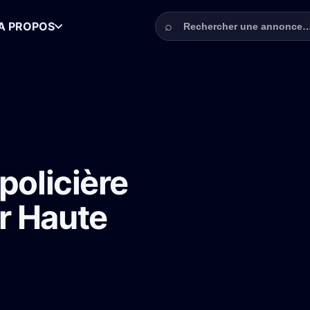
Rechercher une annonce
⌕
A PROPOS
ys Basque pour Haute Saison saison 2
policière
r Haute